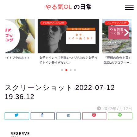
やる気OL
の日常
その他オススメ記事
フリーランス生活
ぐ】ナイトブラのおすす
女子トイレって何故いつも並ぶの？女子っ
『理想の自分を貫くた
てトイレ長すぎない...
気OLのプロフィー...
スクリーンショット 2022-07-12
19.36.12
2022年7月12日