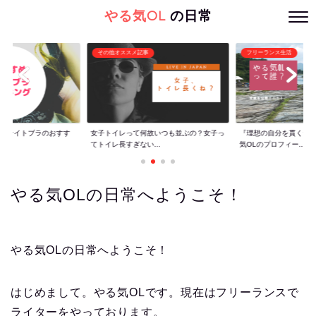
やる気OL
の日常
その他オススメ記事
フリーランス生活
ぐ】ナイトブラのおすす
女子トイレって何故いつも並ぶの？女子っ
『理想の自分を貫くた
てトイレ長すぎない...
気OLのプロフィー...
やる気OLの日常へようこそ！
やる気OLの日常へようこそ！
はじめまして。やる気OLです。現在はフリーランスで
ライターをやっております。