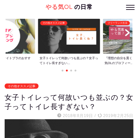
やる気OL
の日常
その他オススメ記事
フリーランス生活
ぐ】ナイトブラのおすす
女子トイレって何故いつも並ぶの？女子っ
『理想の自分を貫くた
てトイレ長すぎない...
気OLのプロフィー...
その他オススメ記事
女子トイレって何故いつも並ぶの？女
子ってトイレ長すぎない？
2018年8月19日
/
2019年2月25日