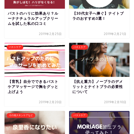
バストのハリに効果あり？ル
【30代女子へ捧ぐ】ナイトブ
ーナナチュラルアップクリー
ラのおすすめ3選！
ムを試した私の口コミ
2019年2月25日
2019年2月21日
バストケア
バストケア
【育乳】自分でできるバスト
【抗え重力】ノーブラのデメ
ケアマッサージで胸をグッと
リットとナイトブラの必要性
上げよう
について
2019年2月20日
2019年2月10日
その他スキンケアなど
バストケア