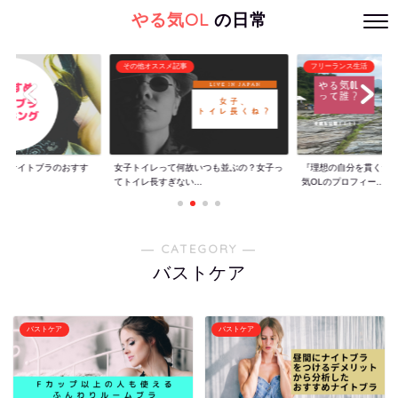
やる気OL
の日常
その他オススメ記事
フリーランス生活
ぐ】ナイトブラのおすす
女子トイレって何故いつも並ぶの？女子っ
『理想の自分を貫くた
てトイレ長すぎない...
気OLのプロフィー...
― CATEGORY ―
バストケア
バストケア
バストケア