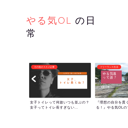
やる気OL
の日
常
フリーランス生活
潜在意識・自己啓発
いつも並ぶの？
『理想の自分を貫くために生き
1000回アファメ
い...
る！』やる気OLのプロフィー...
ついて！人生の流れを