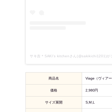
サキ吉＊SAKI’s kitchenさん(@sakikichi12
商品名
Viage（ヴィ
価格
2,980円
サイズ展開
S,M,L