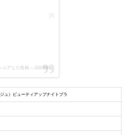
01)がシェアした投稿
–
2019年 2月月17日午後6時26分PST
アージュ）ビューティアップナイトブラ