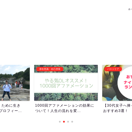
ホ
バストケア
その他オススメ記事
ーションの効果に
【30代女子へ捧ぐ】ナイトブラの
女子トイレって
変...
おすすめ3選！
女子ってトイレ長