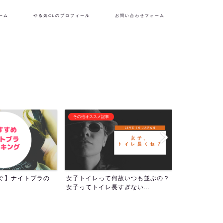
ーム
やる気OLのプロフィール
お問い合わせフォーム
フリーランス生活
潜在意識・自己啓
何故いつも並ぶの？
『理想の自分を貫くために生き
1000回アフ
すぎない...
る！』やる気OLのプロフィー...
ついて！人生の