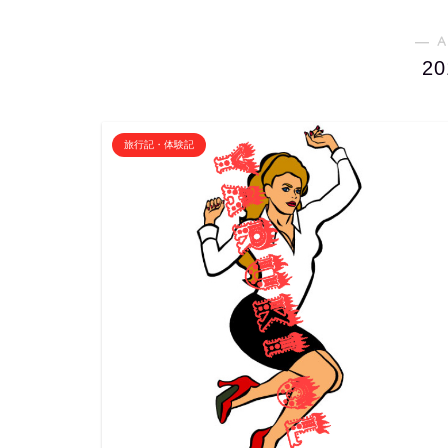
― A
2
旅行記・体験記