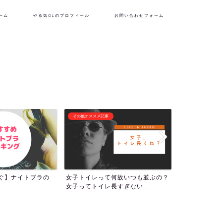
ーム
やる気OLのプロフィール
お問い合わせフォーム
フリーランス生活
潜在意識・自己啓
何故いつも並ぶの？
『理想の自分を貫くために生き
1000回アフ
すぎない...
る！』やる気OLのプロフィー...
ついて！人生の