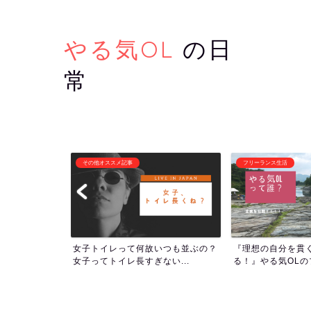
やる気OL
の日
常
フリーランス生活
潜在意識・自己啓発
いつも並ぶの？
『理想の自分を貫くために生き
1000回アファメ
い...
る！』やる気OLのプロフィー...
ついて！人生の流れを