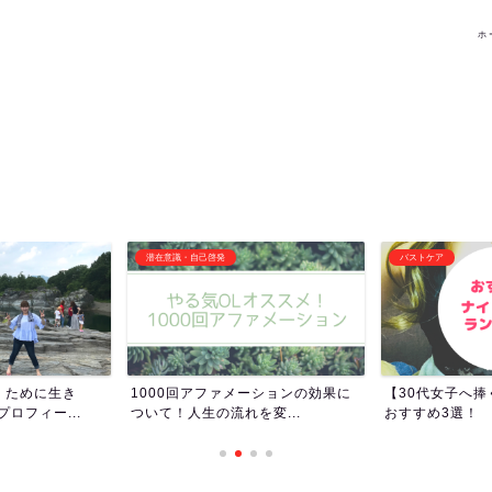
ホ
バストケア
その他オススメ記事
ーションの効果に
【30代女子へ捧ぐ】ナイトブラの
女子トイレって
変...
おすすめ3選！
女子ってトイレ長