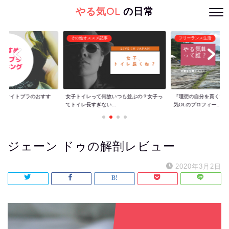
やる気OL
の日常
その他オススメ記事
フリーランス生活
ぐ】ナイトブラのおすす
女子トイレって何故いつも並ぶの？女子っ
『理想の自分を貫くた
てトイレ長すぎない...
気OLのプロフィー...
ジェーン ドゥの解剖レビュー
2020年3月2日