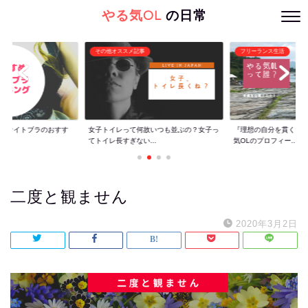
やる気OL
の日常
その他オススメ記事
フリーランス生活
ぐ】ナイトブラのおすす
女子トイレって何故いつも並ぶの？女子っ
『理想の自分を貫くた
てトイレ長すぎない...
気OLのプロフィー...
二度と観ません
2020年3月2日