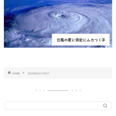
HOME
20180812173417