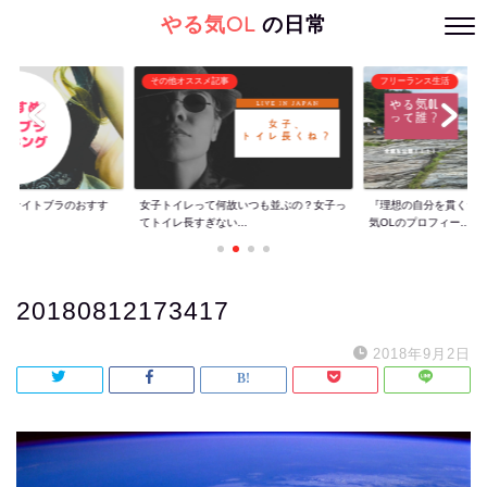
やる気OL
の日常
その他オススメ記事
フリーランス生活
ぐ】ナイトブラのおすす
女子トイレって何故いつも並ぶの？女子っ
『理想の自分を貫くた
てトイレ長すぎない...
気OLのプロフィー...
20180812173417
2018年9月2日