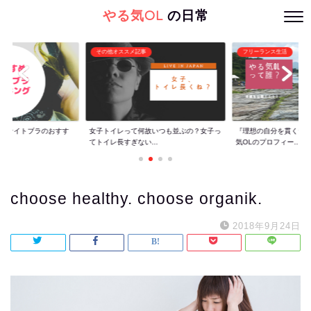
やる気OL
の日常
その他オススメ記事
フリーランス生活
ぐ】ナイトブラのおすす
女子トイレって何故いつも並ぶの？女子っ
『理想の自分を貫くた
てトイレ長すぎない...
気OLのプロフィー...
choose healthy. choose organik.
2018年9月24日