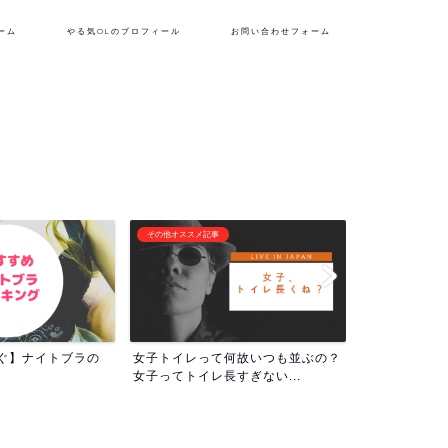
ーム
やる気OLのプロフィール
お問い合わせフォーム
フリーランス生活
潜在意識・自己啓
何故いつも並ぶの？
『理想の自分を貫くために生き
1000回アフ
すぎない...
る！』やる気OLのプロフィー...
ついて！人生の