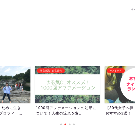
ホ
バストケア
その他オススメ記事
ーションの効果に
【30代女子へ捧ぐ】ナイトブラの
女子トイレって
変...
おすすめ3選！
女子ってトイレ長