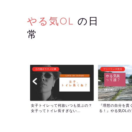
やる気OL
の日
常
フリーランス生活
潜在意識・自己啓発
いつも並ぶの？
『理想の自分を貫くために生き
1000回アファメ
い...
る！』やる気OLのプロフィー...
ついて！人生の流れを