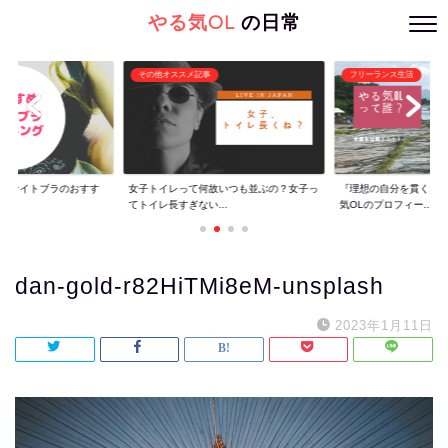
やる気OL
の日常
その他オススメ記事
フリーランス生活
ぐ】ナイトブラのおすす
女子トイレって何故いつも並ぶの？女子っ
『理想の自分を貫くた
てトイレ長すぎない...
気OLのプロフィー...
dan-gold-r82HiTMi8eM-unsplash
2023年1月11日