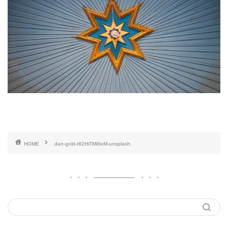
HOME
dan-gold-r82HiTMi8eM-unsplash