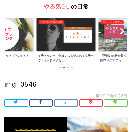
やる気OL
の日常
その他オススメ記事
フリーランス生活
ぐ】ナイトブラのおすす
女子トイレって何故いつも並ぶの？女子っ
『理想の自分を貫くた
てトイレ長すぎない...
気OLのプロフィー...
img_0546
2019年1月6日