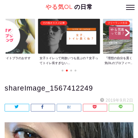
やる気OL
の日常
その他オススメ記事
フリーランス生活
ぐ】ナイトブラのおすす
女子トイレって何故いつも並ぶの？女子っ
『理想の自分を貫くた
てトイレ長すぎない...
気OLのプロフィー...
shareImage_1567412249
2019年9月2日