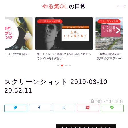
やる気OL
の日常
その他オススメ記事
フリーランス生活
ぐ】ナイトブラのおすす
女子トイレって何故いつも並ぶの？女子っ
『理想の自分を貫くた
てトイレ長すぎない...
気OLのプロフィー...
スクリーンショット 2019-03-10
20.52.11
2019年3月10日