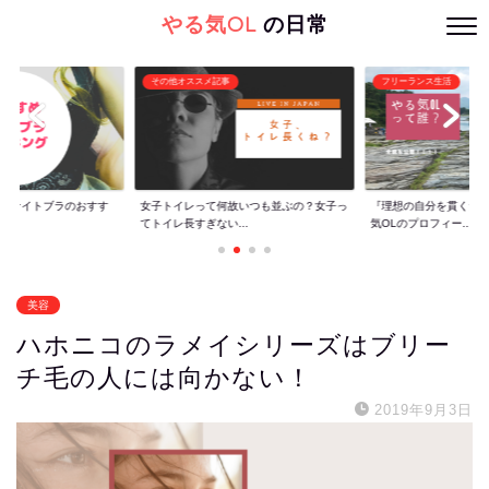
やる気OL
の日常
その他オススメ記事
フリーランス生活
ぐ】ナイトブラのおすす
女子トイレって何故いつも並ぶの？女子っ
『理想の自分を貫くた
てトイレ長すぎない...
気OLのプロフィー...
美容
ハホニコのラメイシリーズはブリー
チ毛の人には向かない！
2019年9月3日