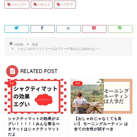
シャンプー
ハホニコ
ヘアケア
HOME
美容
ハホニコのラメイシリーズはブリーチ毛の人には向かない！
RELATED POST
美容
美容
シャクティマットの効果がエ
【おしゃれじゃなくても良
グい！！！！！みんな乗るべ
い】 モーニングルーティン は
きマットはシャクティマット
全ての女性が試すべき
だよ