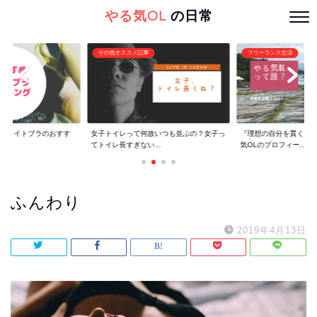
やる気OL
の日常
その他オススメ記事
フリーランス生活
ぐ】ナイトブラのおすす
女子トイレって何故いつも並ぶの？女子っ
『理想の自分を貫くた
てトイレ長すぎない...
気OLのプロフィー...
ふんわり
2019年4月13日