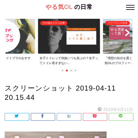
やる気OL
の日常
その他オススメ記事
フリーランス生活
ぐ】ナイトブラのおすす
女子トイレって何故いつも並ぶの？女子っ
『理想の自分を貫くた
てトイレ長すぎない...
気OLのプロフィー...
スクリーンショット 2019-04-11
20.15.44
2019年4月11日