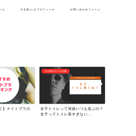
ーム
やる気OLのプロフィール
お問い合わせフォーム
フリーランス生活
潜在意識・自己啓
何故いつも並ぶの？
『理想の自分を貫くために生き
1000回アフ
すぎない...
る！』やる気OLのプロフィー...
ついて！人生の