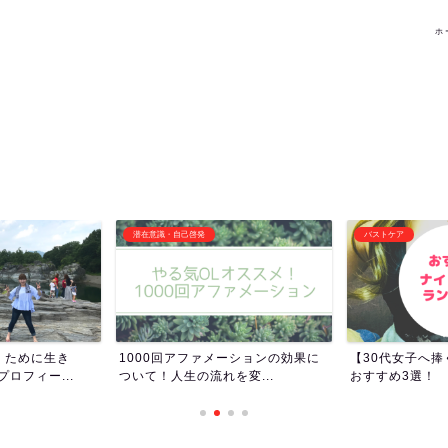
ホ
バストケア
その他オススメ記事
ーションの効果に
【30代女子へ捧ぐ】ナイトブラの
女子トイレって
変...
おすすめ3選！
女子ってトイレ長