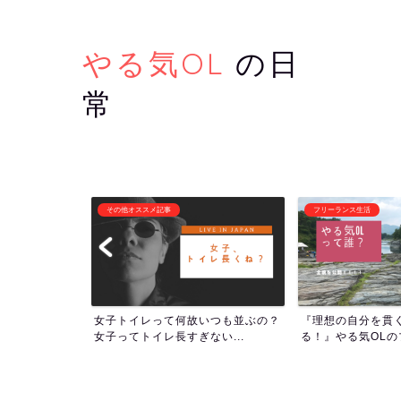
やる気OL
の日
常
フリーランス生活
潜在意識・自己啓発
いつも並ぶの？
『理想の自分を貫くために生き
1000回アファメ
い...
る！』やる気OLのプロフィー...
ついて！人生の流れを