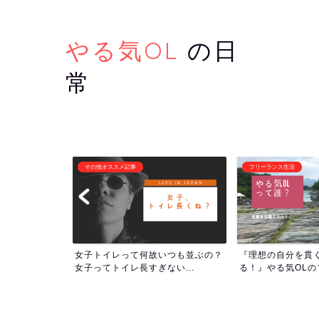
やる気OL
の日
常
フリーランス生活
潜在意識・自己啓発
いつも並ぶの？
『理想の自分を貫くために生き
1000回アファメ
い...
る！』やる気OLのプロフィー...
ついて！人生の流れを