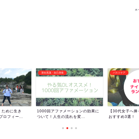
ホ
バストケア
その他オススメ記事
ーションの効果に
【30代女子へ捧ぐ】ナイトブラの
女子トイレって
変...
おすすめ3選！
女子ってトイレ長