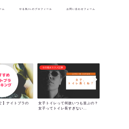
ーム
やる気OLのプロフィール
お問い合わせフォーム
フリーランス生活
潜在意識・自己啓
何故いつも並ぶの？
『理想の自分を貫くために生き
1000回アフ
すぎない...
る！』やる気OLのプロフィー...
ついて！人生の