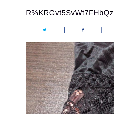
R%KRGvt5SvWt7FHbQ