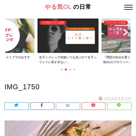
やる気OL
の日常
その他オススメ記事
フリーランス生活
ぐ】ナイトブラのおすす
女子トイレって何故いつも並ぶの？女子っ
『理想の自分を貫くた
てトイレ長すぎない...
気OLのプロフィー...
IMG_1750
2019年6月1日