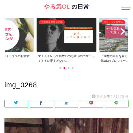
やる気OL
の日常
その他オススメ記事
フリーランス生活
ぐ】ナイトブラのおすす
女子トイレって何故いつも並ぶの？女子っ
『理想の自分を貫くた
てトイレ長すぎない...
気OLのプロフィー...
img_0268
2018年12月23日