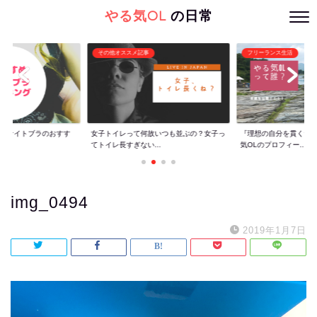
やる気OL
の日常
その他オススメ記事
フリーランス生活
ぐ】ナイトブラのおすす
女子トイレって何故いつも並ぶの？女子っ
『理想の自分を貫くた
てトイレ長すぎない...
気OLのプロフィー...
img_0494
2019年1月7日