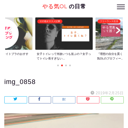
やる気OL
の日常
その他オススメ記事
フリーランス生活
ぐ】ナイトブラのおすす
女子トイレって何故いつも並ぶの？女子っ
『理想の自分を貫くた
てトイレ長すぎない...
気OLのプロフィー...
img_0858
2019年2月25日