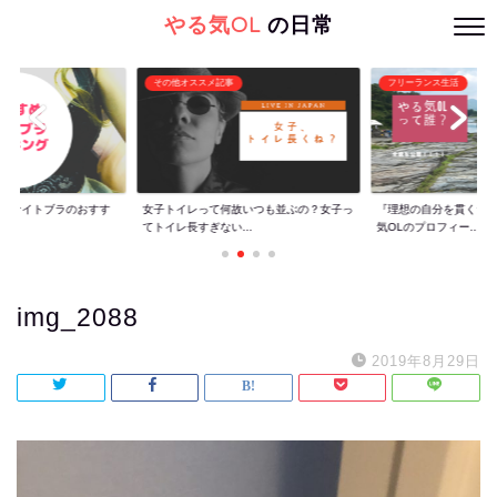
やる気OL
の日常
その他オススメ記事
フリーランス生活
ぐ】ナイトブラのおすす
女子トイレって何故いつも並ぶの？女子っ
『理想の自分を貫くた
てトイレ長すぎない...
気OLのプロフィー...
img_2088
2019年8月29日