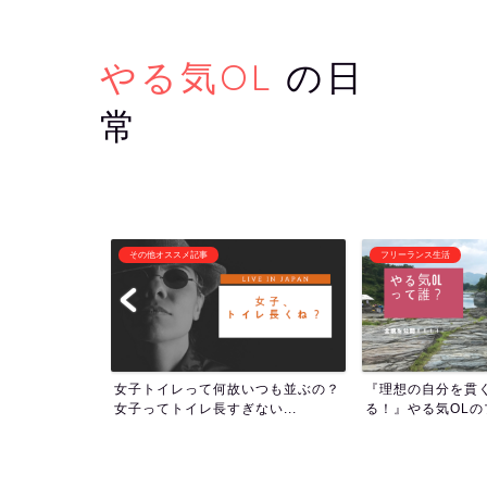
やる気OL
の日
常
フリーランス生活
潜在意識・自己啓発
いつも並ぶの？
『理想の自分を貫くために生き
1000回アファメ
い...
る！』やる気OLのプロフィー...
ついて！人生の流れを