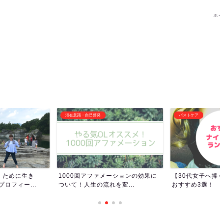
ホ
バストケア
その他オススメ記事
ーションの効果に
【30代女子へ捧ぐ】ナイトブラの
女子トイレって
変...
おすすめ3選！
女子ってトイレ長