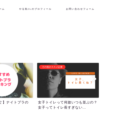
ーム
やる気OLのプロフィール
お問い合わせフォーム
フリーランス生活
潜在意識・自己啓
何故いつも並ぶの？
『理想の自分を貫くために生き
1000回アフ
すぎない...
る！』やる気OLのプロフィー...
ついて！人生の