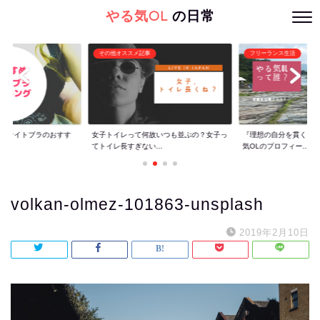
やる気OL
の日常
その他オススメ記事
フリーランス生活
ぐ】ナイトブラのおすす
女子トイレって何故いつも並ぶの？女子っ
『理想の自分を貫くた
てトイレ長すぎない...
気OLのプロフィー...
volkan-olmez-101863-unsplash
2019年2月10日