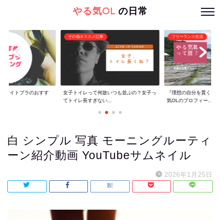
やる気OL
の日常
その他オススメ記事
フリーランス生活
ぐ】ナイトブラのおすす
女子トイレって何故いつも並ぶの？女子っ
『理想の自分を貫くた
てトイレ長すぎない...
気OLのプロフィー...
白 シンプル 写真 モーニングルーティ
ーン紹介動画 YouTubeサムネイル
2026年1月25日