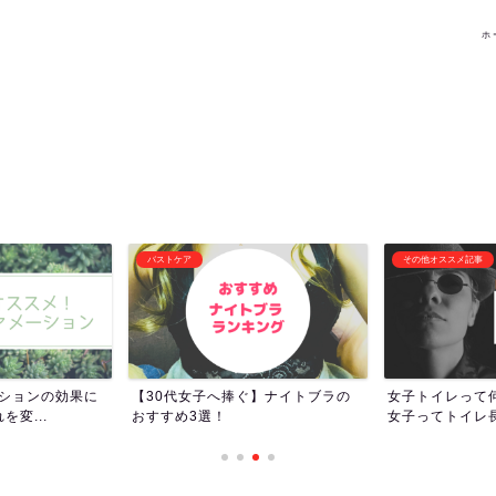
ホ
バストケア
その他オススメ記事
ーションの効果に
【30代女子へ捧ぐ】ナイトブラの
女子トイレって
変...
おすすめ3選！
女子ってトイレ長