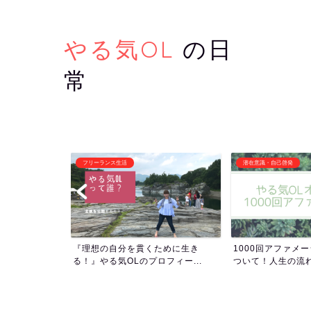
やる気OL
の日
常
フリーランス生活
潜在意識・自己啓発
いつも並ぶの？
『理想の自分を貫くために生き
1000回アファメ
い...
る！』やる気OLのプロフィー...
ついて！人生の流れを