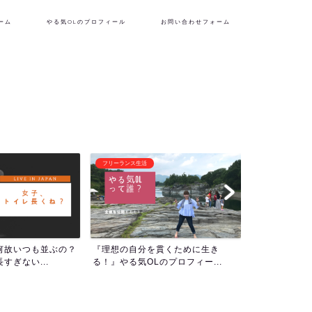
ーム
やる気OLのプロフィール
お問い合わせフォーム
フリーランス生活
潜在意識・自己啓
何故いつも並ぶの？
『理想の自分を貫くために生き
1000回アフ
すぎない...
る！』やる気OLのプロフィー...
ついて！人生の