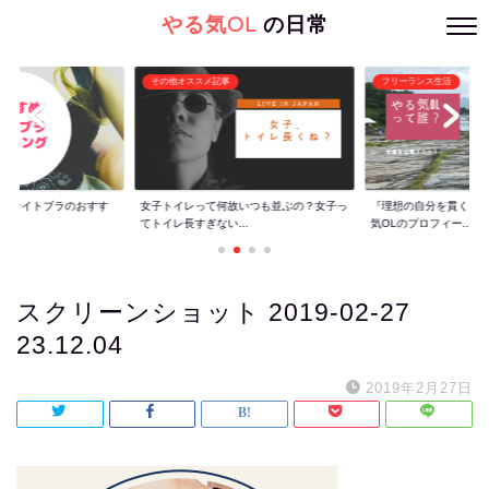
やる気OL
の日常
その他オススメ記事
フリーランス生活
ぐ】ナイトブラのおすす
女子トイレって何故いつも並ぶの？女子っ
『理想の自分を貫くた
てトイレ長すぎない...
気OLのプロフィー...
スクリーンショット 2019-02-27
23.12.04
2019年2月27日