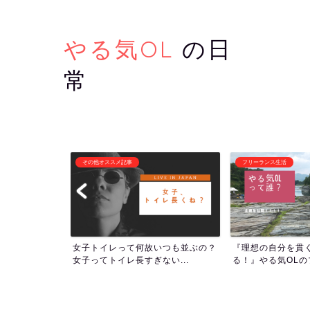
やる気OL
の日
常
フリーランス生活
潜在意識・自己啓発
いつも並ぶの？
『理想の自分を貫くために生き
1000回アファメ
い...
る！』やる気OLのプロフィー...
ついて！人生の流れを