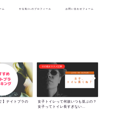
ーム
やる気OLのプロフィール
お問い合わせフォーム
フリーランス生活
潜在意識・自己啓
何故いつも並ぶの？
『理想の自分を貫くために生き
1000回アフ
すぎない...
る！』やる気OLのプロフィー...
ついて！人生の