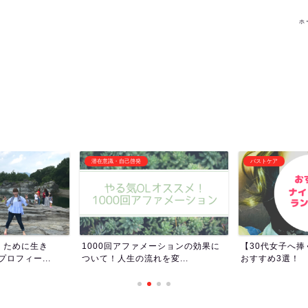
ホ
バストケア
その他オススメ記事
ーションの効果に
【30代女子へ捧ぐ】ナイトブラの
女子トイレって
変...
おすすめ3選！
女子ってトイレ長