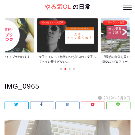
やる気OL
の日常
その他オススメ記事
フリーランス生活
ぐ】ナイトブラのおすす
女子トイレって何故いつも並ぶの？女子っ
『理想の自分を貫くた
てトイレ長すぎない...
気OLのプロフィー...
IMG_0965
2019年3月9日