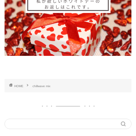
HOME
chillwave mix