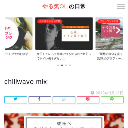
やる気OL
の日常
その他オススメ記事
フリーランス生活
ぐ】ナイトブラのおすす
女子トイレって何故いつも並ぶの？女子っ
『理想の自分を貫くた
てトイレ長すぎない...
気OLのプロフィー...
chillwave mix
2019年3月12日