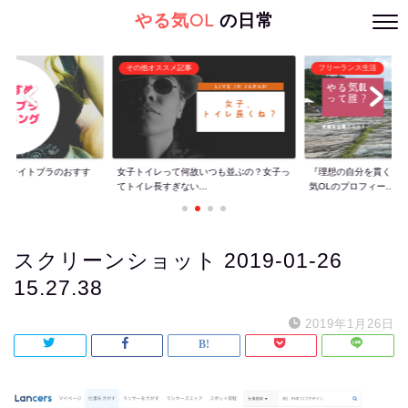
やる気OL
の日常
その他オススメ記事
フリーランス生活
ぐ】ナイトブラのおすす
女子トイレって何故いつも並ぶの？女子っ
『理想の自分を貫くた
てトイレ長すぎない...
気OLのプロフィー...
スクリーンショット 2019-01-26
15.27.38
2019年1月26日