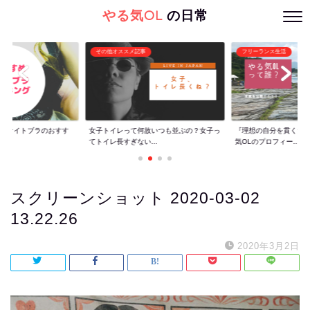
やる気OL
の日常
その他オススメ記事
フリーランス生活
ぐ】ナイトブラのおすす
女子トイレって何故いつも並ぶの？女子っ
『理想の自分を貫くた
てトイレ長すぎない...
気OLのプロフィー...
スクリーンショット 2020-03-02
13.22.26
2020年3月2日