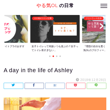
やる気OL
の日常
その他オススメ記事
フリーランス生活
ぐ】ナイトブラのおすす
女子トイレって何故いつも並ぶの？女子っ
『理想の自分を貫くた
てトイレ長すぎない...
気OLのプロフィー...
A day in the life of Ashley
2018年12月28日