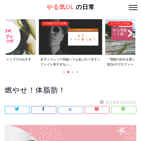
やる気OL
の日常
その他オススメ記事
フリーランス生活
ぐ】ナイトブラのおすす
女子トイレって何故いつも並ぶの？女子っ
『理想の自分を貫くた
てトイレ長すぎない...
気OLのプロフィー...
燃やせ！体脂肪！
2019年2月14日