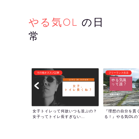
やる気OL
の日
常
フリーランス生活
潜在意識・自己啓発
いつも並ぶの？
『理想の自分を貫くために生き
1000回アファメ
い...
る！』やる気OLのプロフィー...
ついて！人生の流れを