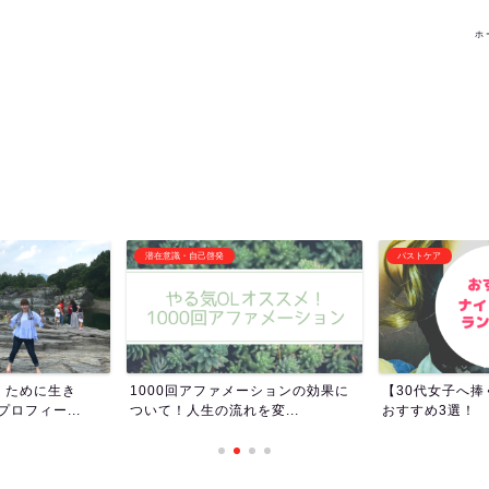
ホ
バストケア
その他オススメ記事
ーションの効果に
【30代女子へ捧ぐ】ナイトブラの
女子トイレって
変...
おすすめ3選！
女子ってトイレ長