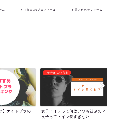
ーム
やる気OLのプロフィール
お問い合わせフォーム
フリーランス生活
潜在意識・自己啓
何故いつも並ぶの？
『理想の自分を貫くために生き
1000回アフ
すぎない...
る！』やる気OLのプロフィー...
ついて！人生の