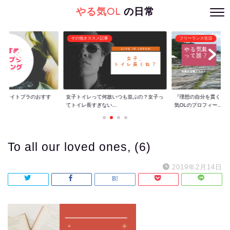
やる気OL
の日常
その他オススメ記事
フリーランス生活
ぐ】ナイトブラのおすす
女子トイレって何故いつも並ぶの？女子っ
『理想の自分を貫くた
てトイレ長すぎない...
気OLのプロフィー...
To all our loved ones, (6)
2019年2月14日