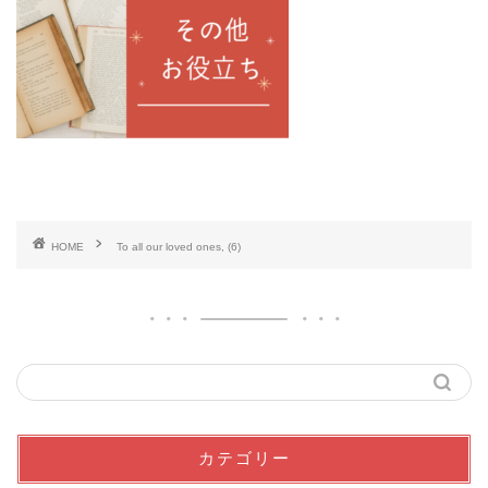
HOME
To all our loved ones, (6)
カテゴリー