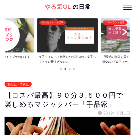
やる気OL
の日常
その他オススメ記事
フリーランス生活
ぐ】ナイトブラのおすす
女子トイレって何故いつも並ぶの？女子っ
『理想の自分を貫くた
てトイレ長すぎない...
気OLのプロフィー...
旅行記・体験記
【コスパ最高】９０分３,５００円で
楽しめるマジックバー「手品家」
2019年6月1日