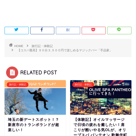
HOME
旅行記・体験記
【コスパ最高】９０分３,５００円で楽しめるマジックバー「手品家」
RELATED POST
旅行記・体験記
旅行記・体験記
埼玉の新デートスポット！？
【体験記】オイルマッサージ
新座市のトランポランドが超
で日頃の疲れを癒したい！肩
楽しい！
こりが酷いやる気OLが、オリ
ーブスパ パンテオン 歌舞伎町