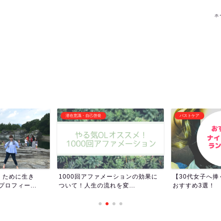
ホ
バストケア
その他オススメ記事
ーションの効果に
【30代女子へ捧ぐ】ナイトブラの
女子トイレって
変...
おすすめ3選！
女子ってトイレ長