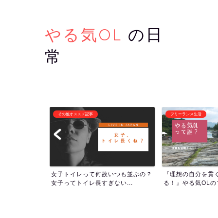
やる気OL
の日
常
フリーランス生活
潜在意識・自己啓発
いつも並ぶの？
『理想の自分を貫くために生き
1000回アファメ
い...
る！』やる気OLのプロフィー...
ついて！人生の流れを