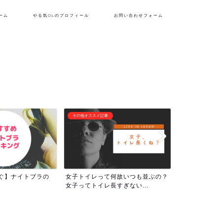
ーム
やる気OLのプロフィール
お問い合わせフォーム
フリーランス生活
潜在意識・自己啓
何故いつも並ぶの？
『理想の自分を貫くために生き
1000回アフ
すぎない...
る！』やる気OLのプロフィー...
ついて！人生の