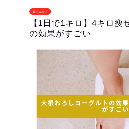
ダイエット
【1日で1キロ】4キロ
の効果がすごい