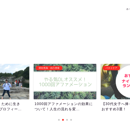
ホ
バストケア
その他オススメ記事
ーションの効果に
【30代女子へ捧ぐ】ナイトブラの
女子トイレって
変...
おすすめ3選！
女子ってトイレ長