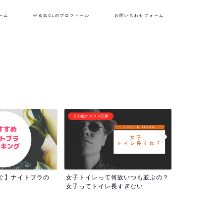
ーム
やる気OLのプロフィール
お問い合わせフォーム
フリーランス生活
潜在意識・自己啓
何故いつも並ぶの？
『理想の自分を貫くために生き
1000回アフ
すぎない...
る！』やる気OLのプロフィー...
ついて！人生の