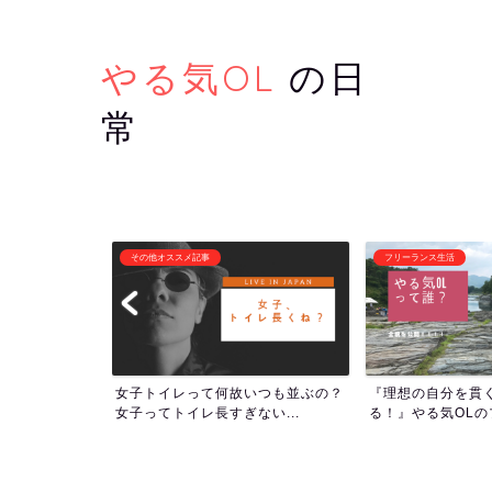
やる気OL
の日
常
フリーランス生活
潜在意識・自己啓発
いつも並ぶの？
『理想の自分を貫くために生き
1000回アファメ
い...
る！』やる気OLのプロフィー...
ついて！人生の流れを