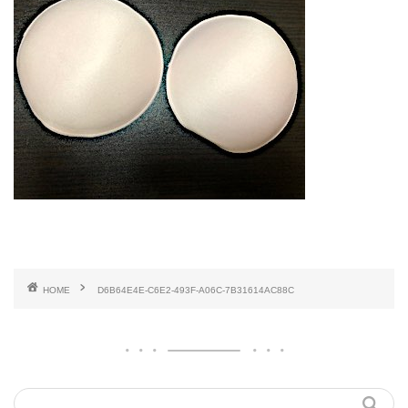
HOME
D6B64E4E-C6E2-493F-A06C-7B31614AC88C