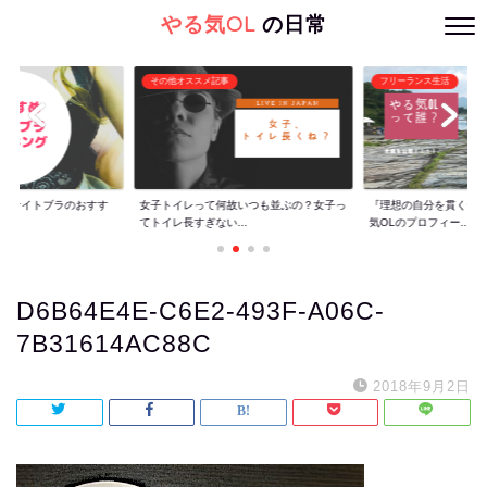
やる気OL
の日常
その他オススメ記事
フリーランス生活
ぐ】ナイトブラのおすす
女子トイレって何故いつも並ぶの？女子っ
『理想の自分を貫くた
てトイレ長すぎない...
気OLのプロフィー...
D6B64E4E-C6E2-493F-A06C-
7B31614AC88C
2018年9月2日