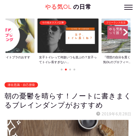
やる気OL
の日常
その他オススメ記事
フリーランス生活
ぐ】ナイトブラのおすす
女子トイレって何故いつも並ぶの？女子っ
『理想の自分を貫くた
てトイレ長すぎない...
気OLのプロフィー...
潜在意識・自己啓発
朝の憂鬱を晴らす！ノートに書きまく
るブレインダンプがおすすめ
2019年6月28日