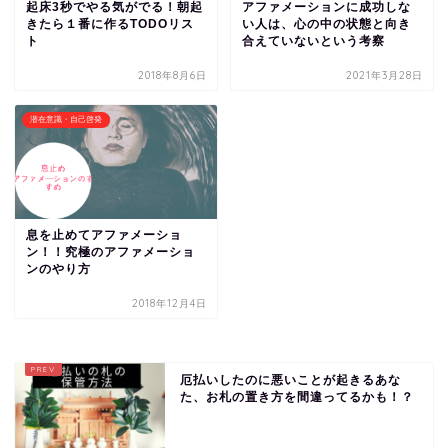
起床3秒でやる気がでる！朝起
アファメーションに成功しな
きたら１番に作るTODOリス
い人は、心の中の状態と向き
ト
合えていないという考察
2018年8月6日
2021年3月28日
潜在意識・自己啓発
息を止めてアファメーショ
ン！！究極のアファメーショ
ンのやり方
2018年12月4日
厄払いしたのに悪いことが起きるあな
た、お札の置き方を間違ってるかも！？