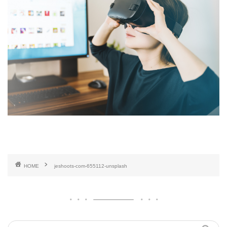
HOME
jeshoots-com-655112-unsplash