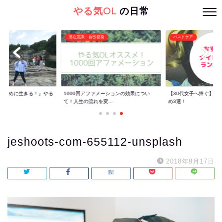
やる気OL
の日常
潜在意識・自己啓発
バストケア
くために生きる！』やる
1000回アファメーションの効果につい
【30代女子へ捧ぐ】ナ
..
て！人生の流れを変...
め3選！
jeshoots-com-655112-unsplash
2018年9月17日