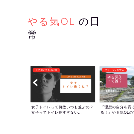
やる気OL
の日
常
フリーランス生活
潜在意識・自己啓発
いつも並ぶの？
『理想の自分を貫くために生き
1000回アファメ
い...
る！』やる気OLのプロフィー...
ついて！人生の流れを