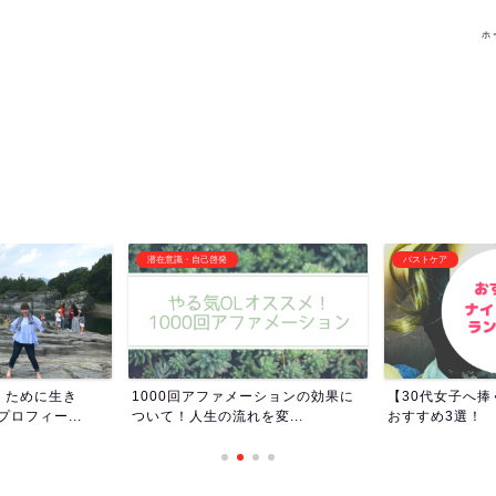
ホ
バストケア
その他オススメ記事
ーションの効果に
【30代女子へ捧ぐ】ナイトブラの
女子トイレって
変...
おすすめ3選！
女子ってトイレ長