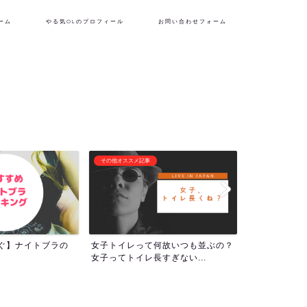
ーム
やる気OLのプロフィール
お問い合わせフォーム
フリーランス生活
潜在意識・自己啓
何故いつも並ぶの？
『理想の自分を貫くために生き
1000回アフ
すぎない...
る！』やる気OLのプロフィー...
ついて！人生の